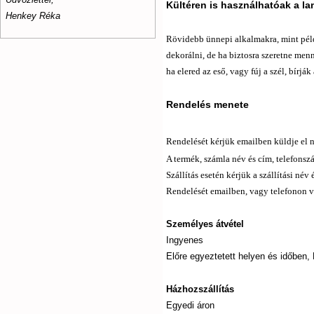
Kültéren is használhatóak a l
Henkey Réka
Rövidebb ünnepi alkalmakra, mint péld
dekorálni, de ha biztosra szeretne menn
ha elered az eső, vagy fúj a szél, bírjá
Rendelés menete
Rendelését kérjük emailben küldje el 
A termék, számla név és cím, telefons
Szállítás esetén kérjük a szállítási név
Rendelését emailben, vagy telefonon v
Személyes átvétel
Ingyenes
Előre egyeztetett helyen és időben
Házhozszállítás
Egyedi áron