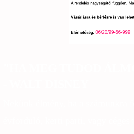
A rendelés nagyságától függően, Ma
Vásárlásra és bérlésre is van lehe
06/20/99-66-999
Elérhetőség:
"HA MEG TUDOD ÁLMO
- WALT DISNEY
Nekünk élmény, ha a számunkra fo
évforduló, kerti parti, vagy céges