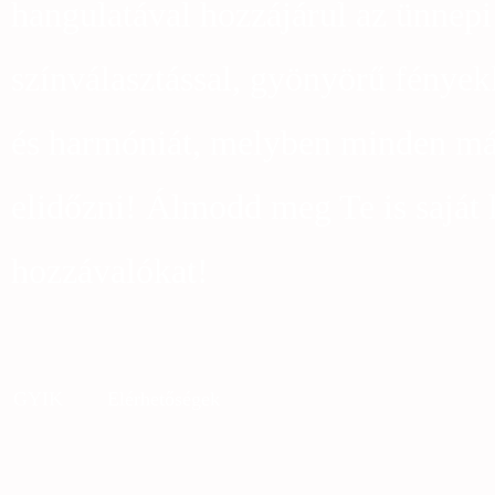
hangulatával hozzájárul az ünnep
színválasztással, gyönyörű fények
és harmóniát, melyben minden más
elidőzni! Álmodd meg Te is saját 
hozzávalókat!
GYIK
Elérhetőségek