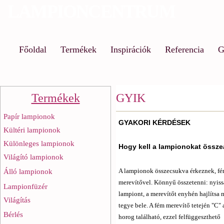
LAMPIONCENTRUM
Ug
a
ta
Főoldal
Termékek
Inspirációk
Referencia
G
Termékek
GYIK
Papír lampionok
GYAKORI KÉRDÉSEK
Kültéri lampionok
Különleges lampionok
Hogy kell a lampionokat összeá
Világító lampionok
A lampionok összecsukva érkeznek, f
Álló lampionok
merevítővel. Könnyű összetenni: nyiss
Lampionfüzér
lampiont, a merevítőt enyhén hajlítsa 
Világítás
tegye bele. A fém merevítő tetején "C" 
Bérlés
horog található, ezzel felfüggeszthető