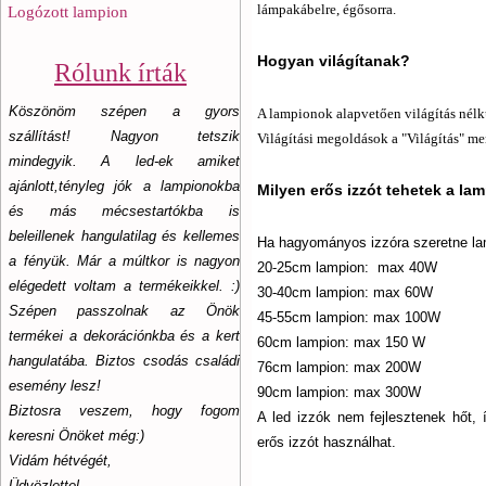
lámpakábelre, égősorra.
Logózott lampion
Hogyan világítanak?
Rólunk írták
Köszönöm szépen a gyors
A lampionok alapvetően világítás nélk
szállítást! Nagyon tetszik
Világítási megoldások a "Világítás" m
mindegyik. A led-ek amiket
ajánlott,tényleg jók a lampionokba
Milyen erős izzót tehetek a la
és más mécsestartókba is
beleillenek hangulatilag és kellemes
Ha hagyományos izzóra szeretne lam
a fényük. Már a múltkor is nagyon
20-25cm lampion: max 40W
elégedett voltam a termékeikkel. :)
30-40cm lampion: max 60W
Szépen passzolnak az Önök
45-55cm lampion: max 100W
termékei a dekorációnkba és a kert
60cm lampion: max 150 W
hangulatába. Biztos csodás családi
76cm lampion: max 200W
esemény lesz!
90cm lampion: max 300W
Biztosra veszem, hogy fogom
A led izzók nem fejlesztenek hőt, í
keresni Önöket még:)
erős izzót használhat.
Vidám hétvégét,
Üdvözlettel,