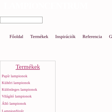
LAMPIONCENTRUM
Ug
a
Keresés űrlap
Keresés
ta
Főoldal
Termékek
Inspirációk
Referencia
G
Termékek
Papír lampionok
Kültéri lampionok
Különleges lampionok
Világító lampionok
Álló lampionok
Lampionfüzér