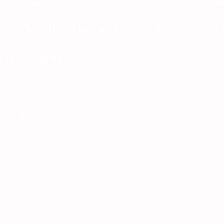
és harmóniát, melyben minden más
elidőzni! Álmodd meg Te is saját 
hozzávalókat!
GYIK
Elérhetőségek
Tel.: +36209966999