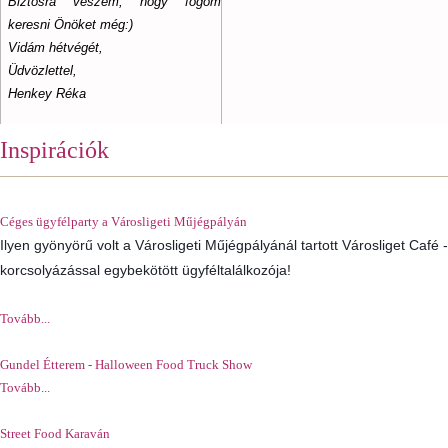
Biztosra veszem, hogy fogom
keresni Önöket még:)
Vidám hétvégét,
Üdvözlettel,
Henkey Réka
Inspirációk
Céges ügyfélparty a Városligeti Műjégpályán
Ilyen gyönyörű volt a Városligeti Műjégpályánál tartott Városliget Café 
korcsolyázással egybekötött ügyféltalálkozója!
Tovább...
Gundel Étterem - Halloween Food Truck Show
Tovább...
Street Food Karaván