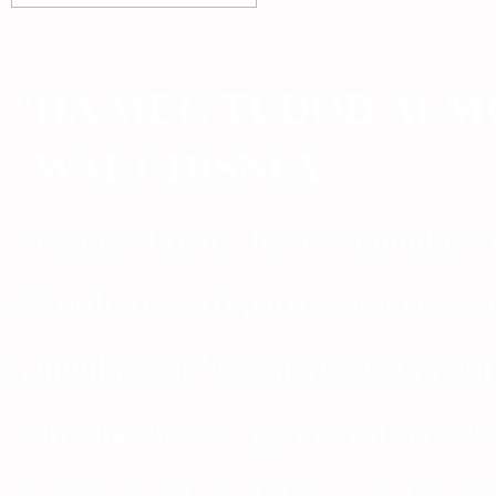
"HA MEG TUDOD ÁLMO
- WALT DISNEY
Nekünk élmény, ha a számunkra fo
évforduló, kerti parti, vagy céges
hangulatával hozzájárul az ünnep
színválasztással, gyönyörű fények