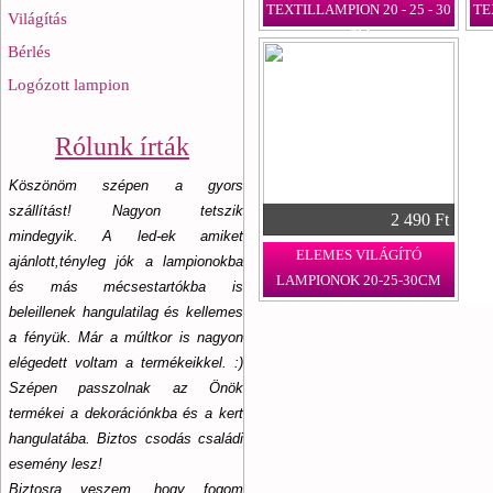
TEXTILLAMPION 20 - 25 - 30
TE
Világítás
CM
Bérlés
Logózott lampion
Rólunk írták
Köszönöm szépen a gyors
szállítást! Nagyon tetszik
2 490 Ft
mindegyik. A led-ek amiket
ELEMES VILÁGÍTÓ
ajánlott,tényleg jók a lampionokba
LAMPIONOK 20-25-30CM
és más mécsestartókba is
beleillenek hangulatilag és kellemes
a fényük. Már a múltkor is nagyon
elégedett voltam a termékeikkel. :)
Szépen passzolnak az Önök
termékei a dekorációnkba és a kert
hangulatába. Biztos csodás családi
esemény lesz!
Biztosra veszem, hogy fogom