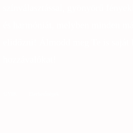
színválasztással, gyönyörű fények
és harmóniát, melyben minden más
elidőzni! Álmodd meg Te is saját 
hozzávalókat!
GYIK
Elérhetőségek