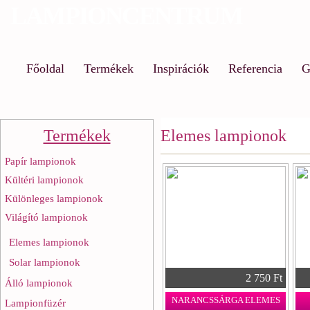
LAMPIONCENTRUM
Ug
a
ta
Főoldal
Termékek
Inspirációk
Referencia
G
Termékek
Elemes lampionok
Papír lampionok
Kültéri lampionok
Különleges lampionok
Világító lampionok
Elemes lampionok
Solar lampionok
2 750 Ft
Álló lampionok
NARANCSSÁRGA ELEMES
Lampionfüzér