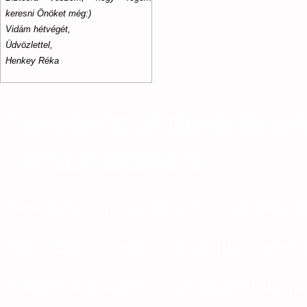
keresni Önöket még:)
Vidám hétvégét,
Üdvözlettel,
Henkey Réka
"HA MEG TUDOD ÁLMO
- WALT DISNEY
Nekünk élmény, ha a számunkra fo
évforduló, kerti parti, vagy céges
hangulatával hozzájárul az ünnep