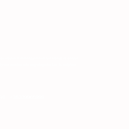
ja stílusával és hangulatával hozzájárul az ünnepi
melyben minden más megvilágítást kap és melyben
Tel.: +36209966999