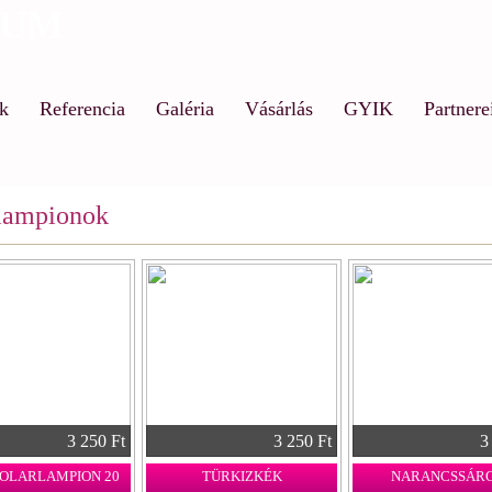
RUM
Ugrás
a
tartalomra
ók
Referencia
Galéria
Vásárlás
GYIK
Partnere
 lampionok
3 250 Ft
3 250 Ft
3
SOLARLAMPION 20
TÜRKIZKÉK
NARANCSSÁR