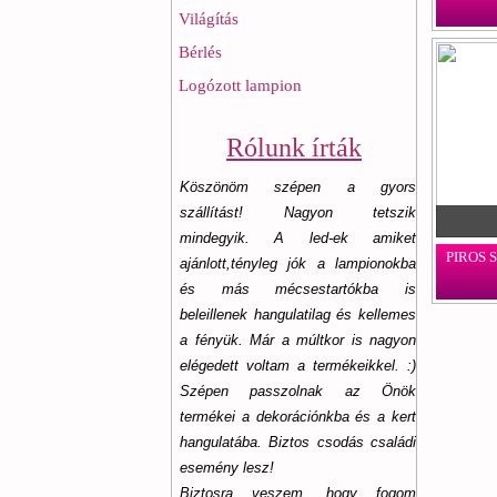
Világítás
Bérlés
Logózott lampion
Rólunk írták
Köszönöm szépen a gyors
szállítást! Nagyon tetszik
mindegyik. A led-ek amiket
PIROS 
ajánlott,tényleg jók a lampionokba
és más mécsestartókba is
beleillenek hangulatilag és kellemes
a fényük. Már a múltkor is nagyon
elégedett voltam a termékeikkel. :)
Szépen passzolnak az Önök
termékei a dekorációnkba és a kert
hangulatába. Biztos csodás családi
esemény lesz!
Biztosra veszem, hogy fogom