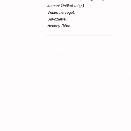
keresni Önöket még:)
Vidám hétvégét,
Üdvözlettel,
Henkey Réka
"HA MEG TUDOD ÁLMODNI, MEG T
Nekünk élmény, ha a számunkra fontos ünnep - legyen
elképzeléshez, amit megálmodtunk. Jó színválasztás
annyira jó elidőzni! Álmodd meg Te is saját lampio
GYIK
Elérhetőségek