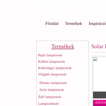
LAMPIONCENT
Főoldal
Termékek
Inspiráci
Termékek
Solar
Papír lampionok
Kültéri lampionok
Különleges lampionok
Világító lampionok
Elemes lampionok
Solar lampionok
Álló lampionok
ZÖLD 
Lampionfüzér